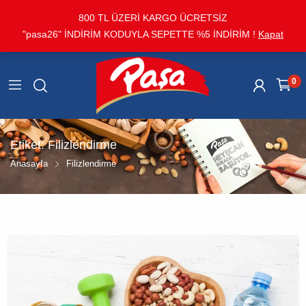
800 TL ÜZERİ KARGO ÜCRETSİZ
"pasa26" İNDİRİM KODUYLA SEPETTE %5 İNDİRİM !
Kapat
0
Etiket:
Filizlendirme
Anasayfa
Filizlendirme