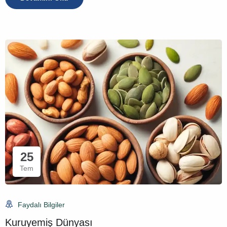
25
Tem
Faydalı Bilgiler
Kuruyemiş Dünyası