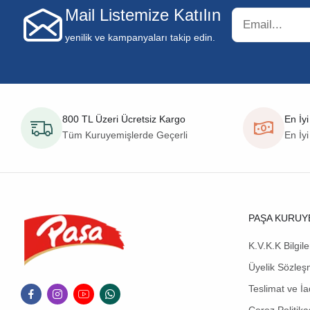
Mail Listemize Katılın
yenilik ve kampanyaları takip edin.
800 TL Üzeri Ücretsiz Kargo
En İyi
Tüm Kuruyemişlerde Geçerli
En İyi
PAŞA KURUY
K.V.K.K Bilgil
Üyelik Sözleş
Teslimat ve İa
Çerez Politika