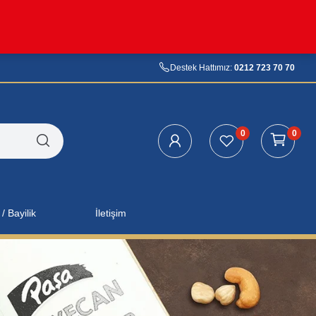
Destek Hattımız:
0212 723 70 70
0
0
/ Bayilik
İletişim