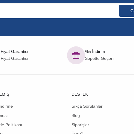
 Fiyat Garantisi
%5 İndirim
 Fiyat Garantisi
Sepette Geçerli
EMİŞ
DESTEK
endirme
Sıkça Sorulanlar
mesi
Blog
de Politikası
Siparişler
sı
Üye Ol