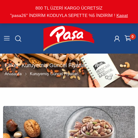
800 TL ÜZERİ KARGO ÜCRETSİZ
"pasa26" İNDİRİM KODUYLA SEPETTE %5 İNDİRİM !
Kapat
0
Etiket:
Kuruyemiş Güncel Fiyatları
Anasayfa
Kuruyemiş Güncel Fiyatları