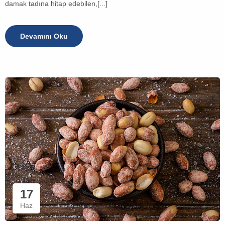
damak tadına hitap edebilen,[...]
Devamını Oku
17
Haz