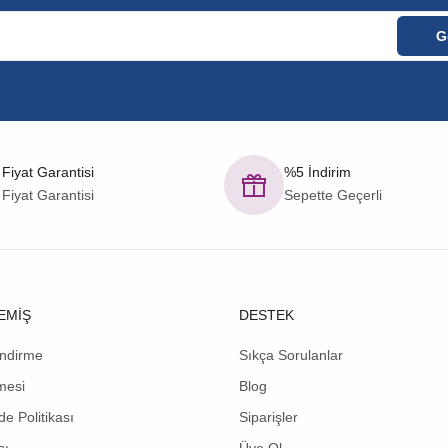
 Fiyat Garantisi
%5 İndirim
 Fiyat Garantisi
Sepette Geçerli
EMİŞ
DESTEK
endirme
Sıkça Sorulanlar
mesi
Blog
de Politikası
Siparişler
sı
Üye Ol