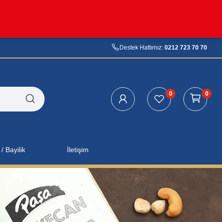
Destek Hattımız:
0212 723 70 70
0
0
/ Bayilik
İletişim