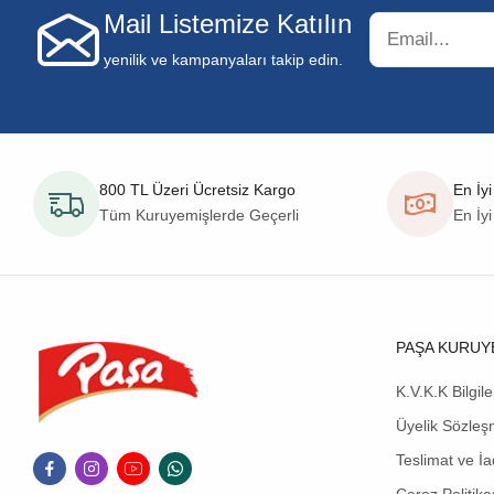
Mail Listemize Katılın
yenilik ve kampanyaları takip edin.
800 TL Üzeri Ücretsiz Kargo
En İyi
Tüm Kuruyemişlerde Geçerli
En İyi
PAŞA KURUY
K.V.K.K Bilgil
Üyelik Sözleş
Teslimat ve İa
Çerez Politika