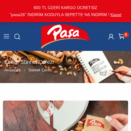
800 TL ÜZERİ KARGO ÜCRETSİZ
"pasa26" İNDİRİM KODUYLA SEPETTE %5 İNDİRİM !
Kapat
0
Etiket:
Sünnet Çerezi
Anasayfa
Sünnet Çerezi