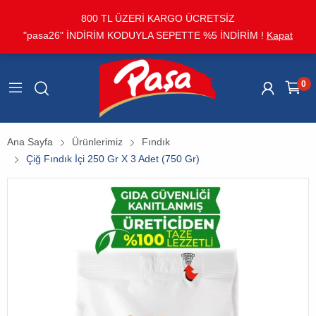
800 TL ÜZERİ KARGO ÜCRETSİZ
"pasa26" İNDİRİM KODUYLA SEPETTE %5 İNDİRİM !
Kapat
0
Ana Sayfa
Ürünlerimiz
Fındık
Çiğ Fındık İçi 250 Gr X 3 Adet (750 Gr)