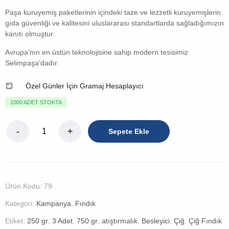
Paşa kuruyemiş paketlerinin içindeki taze ve lezzetli kuruyemişlerin
gıda güvenliği ve kalitesini uluslararası standartlarda sağladığımızın
kanıtı olmuştur.
Avrupa’nın en üstün teknolojisine sahip modern tesisimiz
Selimpaşa’dadır.
Özel Günler İçin Gramaj Hesaplayıcı
1000 ADET STOKTA
Sepete Ekle
Ürün Kodu:
79
Kategori:
Kampanya
,
Fındık
Etiket:
250 gr
,
3 Adet
,
750 gr
,
atıştırmalık
,
Besleyici
,
Çiğ
,
Çiğ Fındık