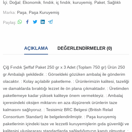
İçi
,
Doğal
,
Ekonomik
,
fındık
,
iç fındık
,
kuruyemiş
,
Paket
,
Sağlıklı
Marka:
Paşa
,
Paşa Kuruyemiş
Paylaş
AÇIKLAMA
DEĞERLENDIRMELER (0)
Çiğ Fındık Şeffaf Paket 250 gr x 3 Adet (Toplam 750 gr) Ürün 250
gr Ambalajlı şekildedir. : Görseldeki gözüken ambalaj ile gönderim
olacaktır. : Kolay açılabilir paketleme. : Ürünlerimizin kalitesi, tazeliği
ve damaklarda bıraktığı lezzet ile ön plana çıkmaktadır. : Üretimden
paketlemeye kadar yüksek kaliteye önem vermekteyiz. : Ambalaj
içeresindeki oksijen miktarını en aza düşürerek ürünlerin taze
kalmasını sağlıyoruz. : Tesisimiz BRC Belgesi (British Relail
Consortium Standart) ile belgelendirilmiştir. : Paşa kuruyemiş
paketlerinin içindeki taze ve lezzetli kuruyemişlerin gıda güvenliği ve
kalitesini uluslararası standartlarda sağladığımızın kanıtı olmuştur. :