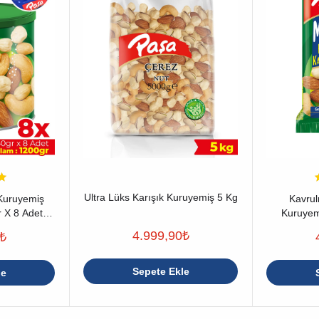
Ultra Lüks Karışık Kuruyemiş 5 Kg
Kuruyemiş
Kavrul
 X 8 Adet
Kuruyem
(To
4.999,90
₺
₺
Sepete Ekle
le