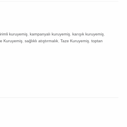
irimli kuruyemiş
,
kampanyalı kuruyemiş
,
karışık kuruyemiş
,
ne Kuruyemiş
,
sağlıklı atıştırmalık
,
Taze Kuruyemiş
,
toptan