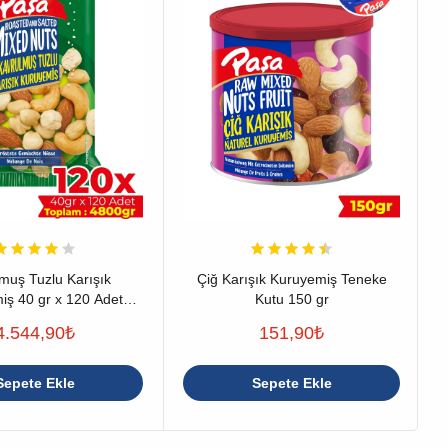
muş Tuzlu Karışık
Çiğ Karışık Kuruyemiş Teneke
iş 40 gr x 120 Adet
Kutu 150 gr
ptan Kuruyemiş)
4.544,90
₺
151,90
₺
Sepete Ekle
Sepete Ekle