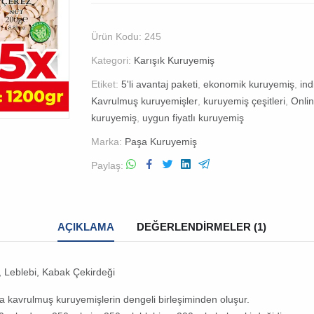
Ürün Kodu:
245
Kategori:
Karışık Kuruyemiş
Etiket:
5'li avantaj paketi
,
ekonomik kuruyemiş
,
ind
Kavrulmuş kuruyemişler
,
kuruyemiş çeşitleri
,
Onli
kuruyemiş
,
uygun fiyatlı kuruyemiş
Marka:
Paşa Kuruyemiş
Paylaş
AÇIKLAMA
DEĞERLENDIRMELER (1)
, Leblebi, Kabak Çekirdeği
a kavrulmuş kuruyemişlerin dengeli birleşiminden oluşur.