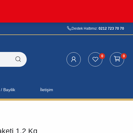
Destek Hattımız:
0212 723 70 70
0
0
/ Bayilik
İletişim
keti 1.2 Kg