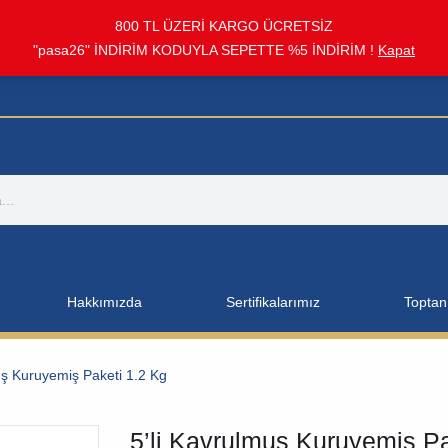
800 TL ÜZERİ KARGO ÜCRETSİZ
"pasa26" İNDİRİM KODUYLA SEPETTE %5 İNDİRİM !
Kapat
Hakkımızda
Sertifikalarımız
Toptan 
uş Kuruyemiş Paketi 1.2 Kg
5’li Kavrulmuş Kuruyemiş Pa