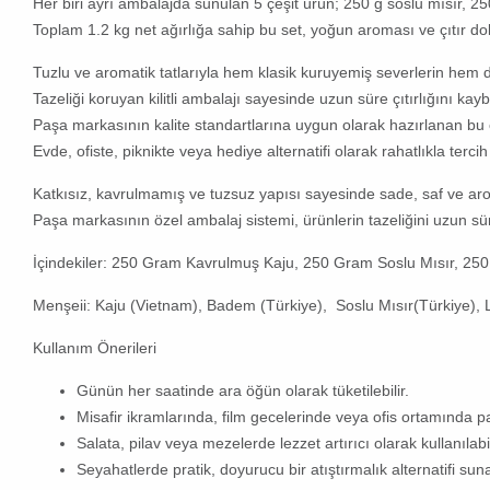
Her biri ayrı ambalajda sunulan 5 çeşit ürün; 250 g soslu mısır, 2
Toplam 1.2 kg net ağırlığa sahip bu set, yoğun aroması ve çıtır do
Tuzlu ve aromatik tatlarıyla hem klasik kuruyemiş severlerin hem de
Tazeliği koruyan kilitli ambalajı sayesinde uzun süre çıtırlığını ka
Paşa markasının kalite standartlarına uygun olarak hazırlanan bu öze
Evde, ofiste, piknikte veya hediye alternatifi olarak rahatlıkla tercih 
Katkısız, kavrulmamış ve tuzsuz yapısı sayesinde sade, saf ve aro
Paşa markasının özel ambalaj sistemi, ürünlerin tazeliğini uzun s
İçindekiler:
250 Gram Kavrulmuş Kaju, 250 Gram Soslu Mısır, 250
Menşeii:
Kaju (Vietnam), Badem (Türkiye), Soslu Mısır(Türkiye), L
Kullanım Önerileri
Günün her saatinde ara öğün olarak tüketilebilir.
Misafir ikramlarında, film gecelerinde veya ofis ortamında pa
Salata, pilav veya mezelerde lezzet artırıcı olarak kullanılabil
Seyahatlerde pratik, doyurucu bir atıştırmalık alternatifi suna