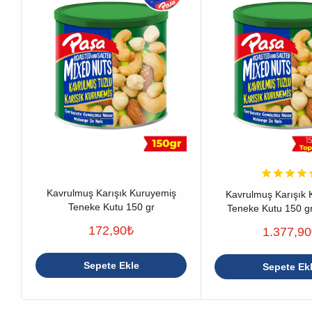
Kavrulmuş Karışık Kuruyemiş
Kavrulmuş Karışık 
Teneke Kutu 150 gr
Teneke Kutu 150 gr
(1200 gr)
172,90
₺
1.377,90
Sepete Ekle
Sepete Ek