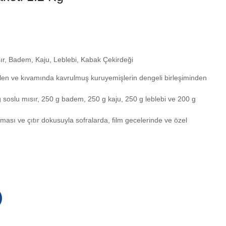
sır, Badem, Kaju, Leblebi, Kabak Çekirdeği
len ve kıvamında kavrulmuş kuruyemişlerin dengeli birleşiminden
g soslu mısır, 250 g badem, 250 g kaju, 250 g leblebi ve 200 g
ması ve çıtır dokusuyla sofralarda, film gecelerinde ve özel