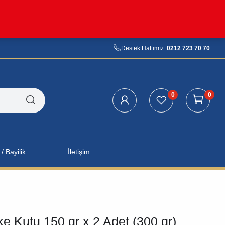
Destek Hattımız:
0212 723 70 70
0
0
/ Bayilik
İletişim
e Kutu 150 gr x 2 Adet (300 gr)