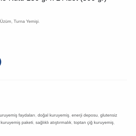
u Üzüm, Turna Yemişi.
kuruyemiş faydaları
,
doğal kuruyemiş
,
enerji deposu
,
glutensiz
,
kuruyemiş paketi
,
sağlıklı atıştırmalık
,
toptan çiğ kuruyemiş
,