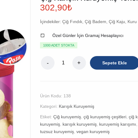
302,90
₺
İçindekiler: Çiğ Fındık, Çiğ Badem, Çiğ Kaju, Kur
Özel Günler İçin Gramaj Hesaplayıcı
1000 ADET STOKTA
Sepete Ekle
Ürün Kodu:
138
Kategori:
Karışık Kuruyemiş
Etiket:
Çiğ kuruyemiş
,
çiğ kuruyemiş çeşitleri
,
çiğ 
kuruyemiş
,
karışık kuruyemiş
,
kuruyemiş karışımı
tuzsuz kuruyemiş
,
vegan kuruyemiş