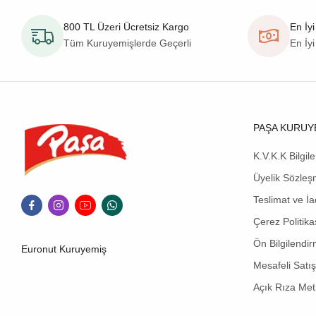
800 TL Üzeri Ücretsiz Kargo
En İyi
Tüm Kuruyemişlerde Geçerli
En İyi
PAŞA KURUY
K.V.K.K Bilgil
Üyelik Sözleş
Teslimat ve İa
Çerez Politika
Ön Bilgilendi
Euronut Kuruyemiş
Mesafeli Satı
Açık Rıza Met