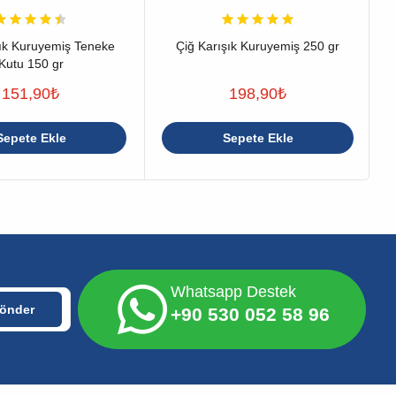
şık Kuruyemiş Teneke
Çiğ Karışık Kuruyemiş 250 gr
Kutu 150 gr
151,90
₺
198,90
₺
Sepete Ekle
Sepete Ekle
Whatsapp Destek
+90 530 052 58 96