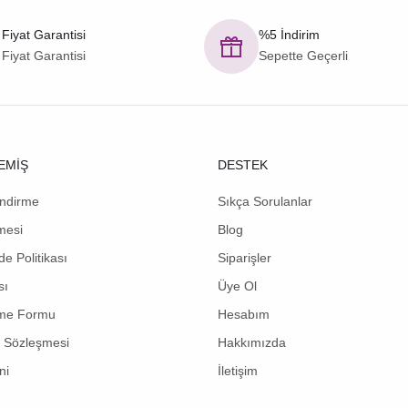
 Fiyat Garantisi
%5 İndirim
 Fiyat Garantisi
Sepette Geçerli
EMİŞ
DESTEK
endirme
Sıkça Sorulanlar
mesi
Blog
de Politikası
Siparişler
sı
Üye Ol
rme Formu
Hesabım
ş Sözleşmesi
Hakkımızda
ni
İletişim