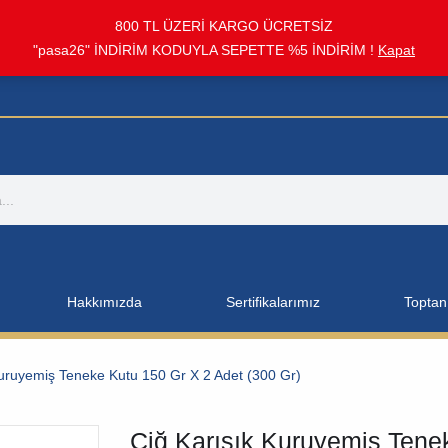
800 TL ÜZERİ KARGO ÜCRETSİZ
"pasa26" İNDİRİM KODUYLA SEPETTE %5 İNDİRİM !
Kapat
Hakkımızda
Sertifikalarımız
Toptan 
Kuruyemiş Teneke Kutu 150 Gr X 2 Adet (300 Gr)
Çiğ Karışık Kuruyemiş Tenek