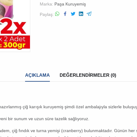
Marka:
Paşa Kuruyemiş
Paylaş
AÇIKLAMA
DEĞERLENDIRMELER (0)
 hazırlanmış
çiğ karışık kuruyemiş
şimdi özel ambalajıyla sizlerle buluşu
yeni bir sunum ve uzun süre tazelik sağlıyoruz.
m, çiğ fındık ve turna yemişi (cranberry) bulunmaktadır. Günün her sa