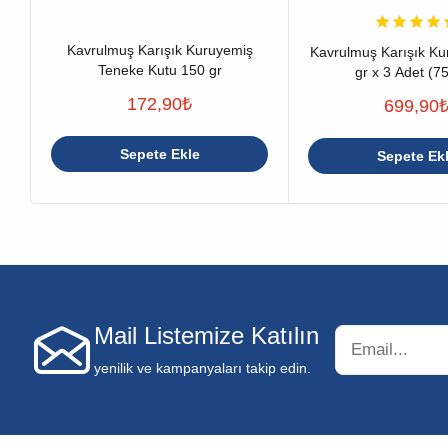
Kavrulmuş Karışık Kuruyemiş
Kavrulmuş Karışık Ku
Teneke Kutu 150 gr
gr x 3 Adet (75
172,90
₺
699,90
Sepete Ekle
Sepete Ek
Mail Listemize Katılın
yenilik ve kampanyaları takip edin.