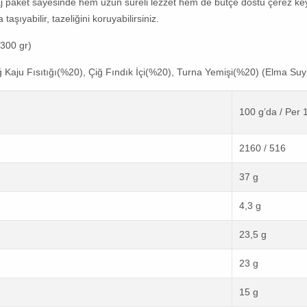
taj paket sayesinde hem uzun süreli lezzet hem de bütçe dostu çerez key
şıyabilir, tazeliğini koruyabilirsiniz.
(300 gr)
Kaju Fısıtığı(%20), Çiğ Fındık İçi(%20), Turna Yemişi(%20) (Elma Suyu
100 g’da / Per 
2160 / 516
37 g
4,3 g
23,5 g
23 g
15 g