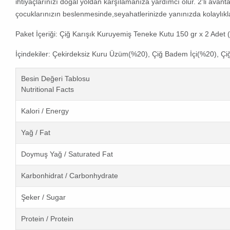
ihtiyaçlarınızı doğal yoldan karşılamanıza yardımcı olur. 2’li avan
çocuklarınızın beslenmesinde,seyahatlerinizde yanınızda kolaylıkla ta
Paket İçeriği:
Çiğ Karışık Kuruyemiş Teneke Kutu 150 gr x 2 Adet 
İçindekiler
: Çekirdeksiz Kuru Üzüm(%20), Çiğ Badem İçi(%20), Çiğ 
Besin Değeri Tablosu
Nutritional Facts
Kalori / Energy
Yağ / Fat
Doymuş Yağ / Saturated Fat
Karbonhidrat / Carbonhydrate
Şeker / Sugar
Protein / Protein