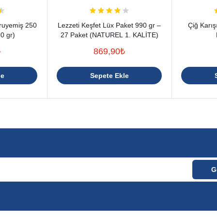
ruyemiş 250
Lezzeti Keşfet Lüx Paket 990 gr –
Çiğ Karı
0 gr)
27 Paket (NATUREL 1. KALİTE)
₺
869,90
₺
le
Sepete Ekle