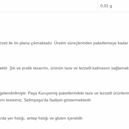
0,01 g
 lezzeti ile ön plana çıkmaktadır. Üretim süreçlerinden paketlemeye kada
cektir. Şık ve pratik tasarımı, ürünün taze ve lezzetli kalmasını sağlamak
elendirilmiştir. Paşa Kuruyemiş paketlerindeki taze ve lezzetli ürünlerin 
ern tesisimiz, Selimpaşa’da faaliyet göstermektedir.
yer fıstığı, antep fıstığı ve gluten içerebilir.