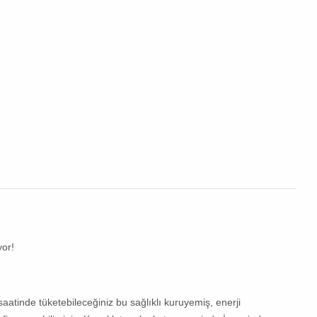
yor!
atinde tüketebileceğiniz bu sağlıklı
kuruyemiş
, enerji