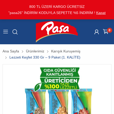
800 TL ÜZERİ KARGO ÜCRETSİZ
"pasa26" İNDİRİM KODUYLA SEPETTE %5 İNDİRİM !
Kapat
0
Ana Sayfa
Ürünlerimiz
Karışık Kuruyemiş
Lezzeti Keşfet 330 Gr – 9 Paket (1. KALİTE)