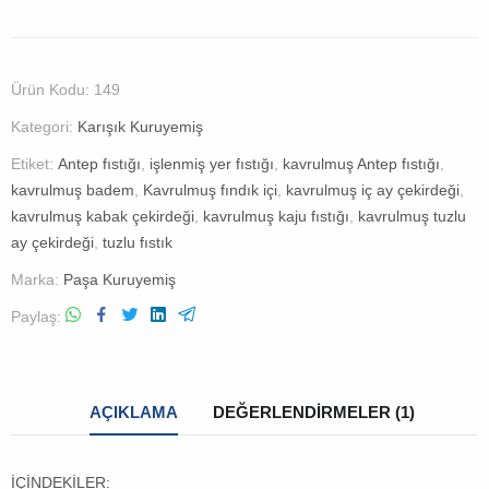
Ürün Kodu:
149
Kategori:
Karışık Kuruyemiş
Etiket:
Antep fıstığı
,
işlenmiş yer fıstığı
,
kavrulmuş Antep fıstığı
,
kavrulmuş badem
,
Kavrulmuş fındık içi
,
kavrulmuş iç ay çekirdeği
,
kavrulmuş kabak çekirdeği
,
kavrulmuş kaju fıstığı
,
kavrulmuş tuzlu
ay çekirdeği
,
tuzlu fıstık
Marka:
Paşa Kuruyemiş
Paylaş
AÇIKLAMA
DEĞERLENDIRMELER (1)
İÇİNDEKİLER: