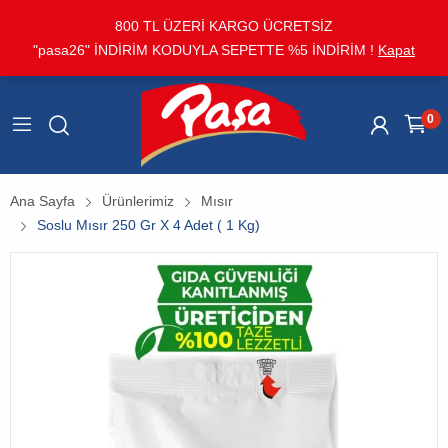
800 TL ÜZERİ KARGO ÜCRETSİZ
"pasa26" İNDİRİM KODUYLA SEPETTE %5 İNDİRİM !
Kapat
0
Ana Sayfa
Ürünlerimiz
Mısır
Soslu Mısır 250 Gr X 4 Adet ( 1 Kg)