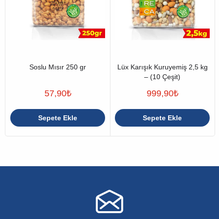
Soslu Mısır 250 gr
Lüx Karışık Kuruyemiş 2,5 kg
– (10 Çeşit)
57,90
₺
999,90
₺
Sepete Ekle
Sepete Ekle