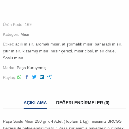
Ürün Kodu:
169
Kategori:
Mısır
Etiket:
acılı mısır
,
aromalı mısır
,
atıştırmalık mısır
,
baharatlı mısır
,
çıtır mısır
,
kızarmış mısır
,
mısır çerezi
,
mısır cipsi
,
mısır draje
,
Soslu mısır
Marka:
Paşa Kuruyemiş
Paylaş
AÇIKLAMA
DEĞERLENDIRMELER (0)
Paşa Soslu Mısır 250 gr x 4 Adet (Toplam 1 kg) Tesisimiz BRCGS
Belgesi ile belgelendirilmiştir. : Paşa kuruyemiş paketlerinin içindeki