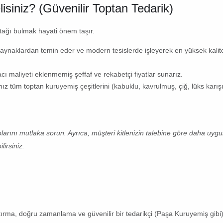
lisiniz? (Güvenilir Toptan Tedarik)
ortağı bulmak hayati önem taşır.
kaynaklardan temin eder ve modern tesislerde işleyerek en yüksek kalit
cı maliyeti eklenmemiş şeffaf ve rekabetçi fiyatlar sunarız.
ınız tüm
toptan kuruyemiş çeşitlerini
(kabuklu, kavrulmuş, çiğ, lüks karış
arını mutlaka sorun. Ayrıca, müşteri kitlenizin talebine göre daha uygun
lirsiniz.
rma, doğru zamanlama ve güvenilir bir tedarikçi (Paşa Kuruyemiş gibi) 