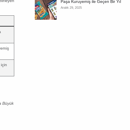
elirleyen
Paşa Kuruyemiş ile Geçen Bir Yıl
Aralık 29, 2025
a
yemiş
 için
ya Büyük