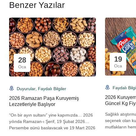
Benzer Yazılar
19
28
Oca
Oca
Faydalı Bilgi
Duyurular
,
Faydalı Bilgiler
2026 Kuruyemi
2026 Ramazan Paşa Kuruyemiş
Güncel Kg Fiya
Lezzetleriyle Başlıyor
Sağlıklı atıştırm
“On bir ayın sultanı” yine kapımızda… 2026
seçenek olan ku
yılında Ramazan-ı Şerif, 19 Şubat 2026
mutfakların hem 
Perşembe günü başlayacak ve 19 Mart 2026
vazgeçilmezi ol
Perşembe akşamına kadar sürecek. İlk