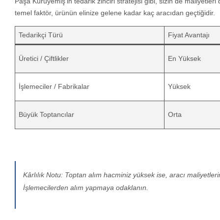
Paşa Kuruyemiş
‘in tedarik zinciri stratejisi gibi, sizin de maliyet
temel faktör, ürünün elinize gelene kadar kaç aracıdan geçtiğidir.
Tedarikçi Türü
Fiyat Avantajı
Üretici / Çiftlikler
En Yüksek
İşlemeciler / Fabrikalar
Yüksek
Büyük Toptancılar
Orta
Kârlılık Notu:
Toptan alım hacminiz yüksek ise, aracı maliyetleri
İşlemecilerden alım yapmaya odaklanın.