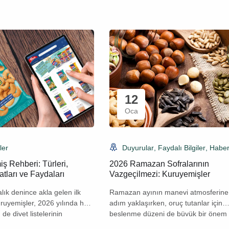
12
Oca
ler
Duyurular
,
Faydalı Bilgiler
,
Haber
ş Rehberi: Türleri,
2026 Ramazan Sofralarının
tları ve Faydaları
Vazgeçilmezi: Kuruyemişler
alık denince akla gelen ilk
Ramazan ayının manevi atmosferine
ruyemişler, 2026 yılında hem
adım yaklaşırken, oruç tutanlar için
de diyet listelerinin
beslenme düzeni de büyük bir önem t
maya devam ediyor. Peki,
2026 Ramazan’ında sahur ve iftar