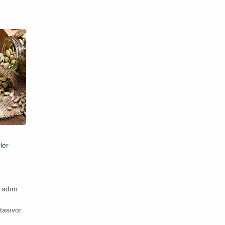
06
Oca
ler
Duyurular
,
Faydalı Bilgiler
,
Haberler
2026 Kuruyemiş Fiyatları
Yeni bir yıla girerken hepimizin aklında aynı
 adım
soru var: “Lezzet durağımız Paşa
Kuruyemiş’te fiyatlar bizi nasıl karşılayacak?”
aşıyor.
Paşa Kuruyemiş olarak, kaliteden ödün
vermeden en taze ve özel ürünleri sizlere