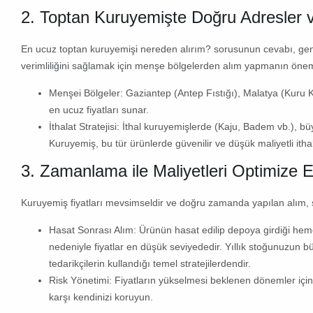
2.
Toptan Kuruyemişte
Doğru Adresler v
En ucuz toptan kuruyemişi nereden alırım?
sorusunun cevabı, gene
verimliliğini sağlamak için menşe bölgelerden alım yapmanın önemi
Menşei Bölgeler:
Gaziantep (Antep Fıstığı)
,
Malatya (Kuru K
en ucuz fiyatları sunar.
İthalat Stratejisi:
İthal kuruyemişlerde (Kaju, Badem vb.), büyü
Kuruyemiş
, bu tür ürünlerde güvenilir ve düşük maliyetli ithal
3. Zamanlama ile Maliyetleri Optimize E
Kuruyemiş fiyatları
mevsimseldir ve doğru zamanda yapılan alım, si
Hasat Sonrası Alım:
Ürünün hasat edilip depoya girdiği heme
nedeniyle fiyatlar
en düşük seviyededir
. Yıllık stoğunuzun
tedarikçilerin kullandığı temel stratejilerdendir.
Risk Yönetimi:
Fiyatların yükselmesi beklenen dönemler için
karşı kendinizi koruyun.