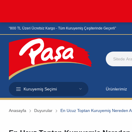
“800 TL Üzeri Ücretsiz Kargo - Tüm Kuruyemiş Çeşiterinde Geçerli”
Kuruyemiş Seçimi
Ürünlerimiz
Anasayfa
Duyurular
En Ucuz Toptan Kuruyemiş Nereden Al