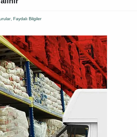
lınır
urular
,
Faydalı Bilgiler