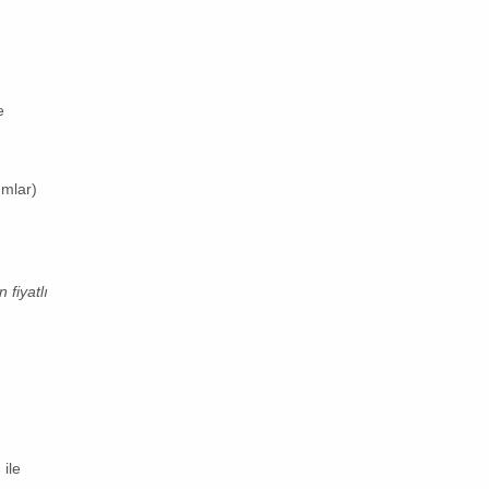
e
ımlar)
 fiyatlı
ile