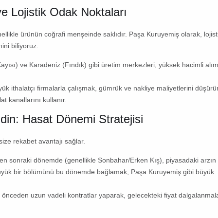
e Lojistik Odak Noktaları
llikle ürünün coğrafi menşeinde saklıdır.
Paşa Kuruyemiş
olarak, lojist
ni biliyoruz.
ayısı)
ve
Karadeniz (Fındık)
gibi üretim merkezleri, yüksek hacimli alıml
k ithalatçı firmalarla çalışmak, gümrük ve nakliye maliyetlerini düşürü
at kanallarını kullanır.
din: Hasat Dönemi Stratejisi
ze rekabet avantajı sağlar.
n sonraki dönemde (genellikle Sonbahar/Erken Kış), piyasadaki arzın f
 büyük bir bölümünü bu dönemde bağlamak,
Paşa Kuruyemiş
gibi büyük
 önceden uzun vadeli kontratlar yaparak, gelecekteki fiyat dalgalanmal