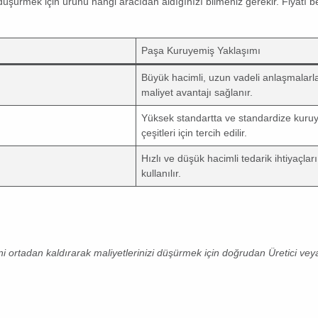
leri düşürmek için ürünü hangi aracıdan aldığınızı bilmeniz gerekir. Fiyatı b
Paşa Kuruyemiş Yaklaşımı
Büyük hacimli, uzun vadeli anlaşmalarl
maliyet avantajı sağlanır.
Yüksek standartta ve standardize
kuru
çeşitleri
için tercih edilir.
Hızlı ve düşük hacimli tedarik ihtiyaçları
kullanılır.
ni ortadan kaldırarak maliyetlerinizi düşürmek için doğrudan Üretici ve