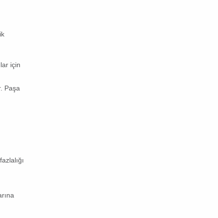
ik
ar için
r.
Paşa
azlalığı
arına