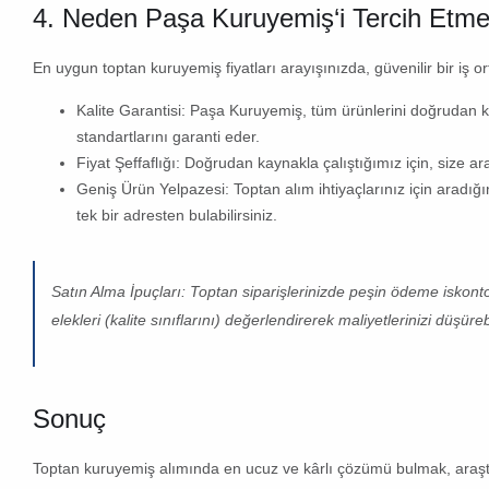
4. Neden
Paşa Kuruyemiş
‘i Tercih Etme
En uygun toptan kuruyemiş fiyatları
arayışınızda, güvenilir bir iş 
Kalite Garantisi:
Paşa Kuruyemiş
, tüm ürünlerini doğrudan 
standartlarını garanti eder.
Fiyat Şeffaflığı:
Doğrudan kaynakla çalıştığımız için, size ara
Geniş Ürün Yelpazesi:
Toptan alım ihtiyaçlarınız için aradığ
tek bir adresten bulabilirsiniz.
Satın Alma İpuçları:
Toptan siparişlerinizde peşin ödeme iskontol
elekleri (kalite sınıflarını) değerlendirerek maliyetlerinizi düşürebi
Sonuç
Toptan kuruyemiş alımında
en ucuz ve kârlı çözümü bulmak, araştı