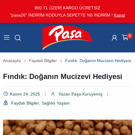
800 TL ÜZERİ KARGO ÜCRETSİZ
"pasa26" İNDİRİM KODUYLA SEPETTE %5 İNDİRİM !
Kapat
0
Anasayfa
Faydalı Bilgiler
Fındık: Doğanın Mucizevi Hediyesi
Fındık: Doğanın Mucizevi Hediyesi
Kasım 24, 2025
Yazan
Paşa Kuruyemiş
Faydalı Bilgiler
,
Sağlıklı Yaşam