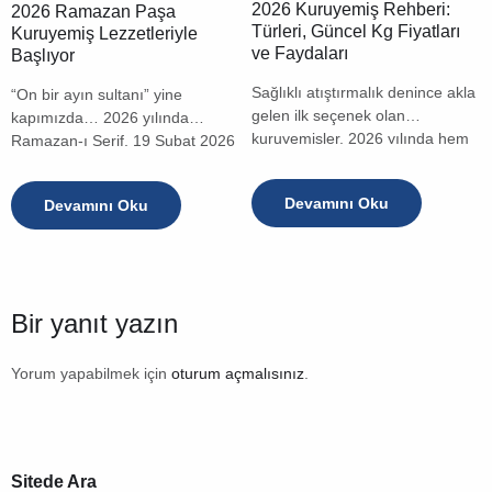
2026 Kuruyemiş Rehberi:
2026 Ramazan Paşa
Türleri, Güncel Kg Fiyatları
Kuruyemiş Lezzetleriyle
ve Faydaları
Başlıyor
Sağlıklı atıştırmalık denince akla
“On bir ayın sultanı” yine
gelen ilk seçenek olan
kapımızda… 2026 yılında
kuruyemişler, 2026 yılında hem
Ramazan-ı Şerif, 19 Şubat 2026
mutfakların hem de diyet
Perşembe günü başlayacak ve
listelerinin vazgeçilmezi olmaya
19 Mart 2026 Perşembe
Devamını Oku
Devamını Oku
devam ediyor. Peki, kuruyemiş
akşamına kadar sürecek. İlk
fiyatları neye göre değişiyor?
sahur 18 Şubat Çarşamba
Hangi türler daha ekonomik,
gecesi, ilk iftar ise 19 Şubat
hangileri tam bir vitamin
Perşembe akşamı olacak.
deposu? İşte tüm detaylar. 1.[…]
Ramazan Bayramı[…]
Bir yanıt yazın
Yorum yapabilmek için
oturum açmalısınız
.
Sitede Ara