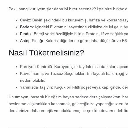
Peki, hangi kuruyemişler daha iyi birer seçenek? İşte size birkaç ö
Ceviz:
Beyin şeklindeki bu kuruyemiş, hafıza ve konsantrasyo
Badem
:
İçindeki E vitamini sayesinde cildinize de iyi gelir
Fındık
:
Enerji verici özelliğiyle bilinir. Protein, lif ve sağlıkl
Antep Fıstığı
:
Kalorisi diğerlerine göre daha düşüktür ve B6 v
Nasıl Tüketmelisiniz?
Porsiyon Kontrolü:
Kuruyemişler faydalı olsa da kalori açıs
Kavrulmamış ve Tuzsuz Seçenekler:
En faydalı halleri, çiğ 
neden olabilir.
Yanınızda Taşıyın:
Küçük bir kilitli poşet veya kap içinde, 
Unutmayın, başarılı bir eğitim hayatı sadece ders çalışmaktan iba
beslenme alışkanlıkları kazanmak, geleceğinize yapacağınız en öne
derslerinize daha enerjik ve odaklanmış bir şekilde devam edebilirs