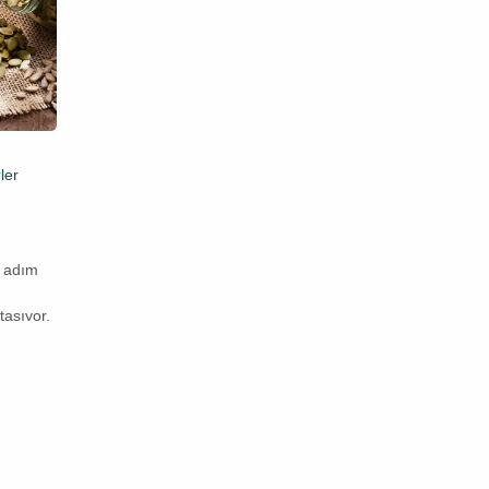
06
Oca
ler
Duyurular
,
Faydalı Bilgiler
,
Haberler
2026 Kuruyemiş Fiyatları
Yeni bir yıla girerken hepimizin aklında aynı
 adım
soru var: “Lezzet durağımız Paşa
Kuruyemiş’te fiyatlar bizi nasıl karşılayacak?”
aşıyor.
Paşa Kuruyemiş olarak, kaliteden ödün
vermeden en taze ve özel ürünleri sizlere
Devamını Oku
em de
ulaştırma misyonumuzu sürdürüyoruz. 2026
yemişler!
yılı, hem geleneksel lezzetlerimizde hem de
ğmen
yeni[…]