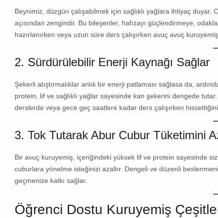
Beynimiz, düzgün çalışabilmek için sağlıklı yağlara ihtiyaç duyar. 
açısından zengindir. Bu bileşenler, hafızayı güçlendirmeye, odakl
hazırlanırken veya uzun süre ders çalışırken avuç avuç kuruyemiş t
2. Sürdürülebilir Enerji Kaynağı Sağlar
Şekerli atıştırmalıklar anlık bir enerji patlaması sağlasa da, ardın
protein, lif
ve
sağlıklı yağlar
sayesinde kan şekerini dengede tutar. 
derslerde veya gece geç saatlere kadar ders çalışırken hissettiğiniz
3. Tok Tutarak Abur Cubur Tüketimini Az
Bir avuç kuruyemiş, içeriğindeki yüksek lif ve protein sayesinde siz
cuburlara yönelme isteğinizi azaltır. Dengeli ve düzenli beslenmen
geçmenize katkı sağlar.
Öğrenci Dostu Kuruyemiş Çeşitler