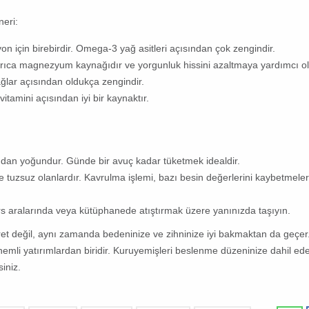
neri:
n için birebirdir. Omega-3 yağ asitleri açısından çok zengindir.
. Ayrıca magnezyum kaynağıdır ve yorgunluk hissini azaltmaya yardımcı ol
ı yağlar açısından oldukça zengindir.
itamini açısından iyi bir kaynaktır.
ından yoğundur. Günde bir avuç kadar tüketmek idealdir.
ve tuzsuz olanlardır. Kavrulma işlemi, bazı besin değerlerini kaybetmele
ders aralarında veya kütüphanede atıştırmak üzere yanınızda taşıyın.
ret değil, aynı zamanda bedeninize ve zihninize iyi bakmaktan da geçe
mli yatırımlardan biridir. Kuruyemişleri beslenme düzeninize dahil ed
iniz.