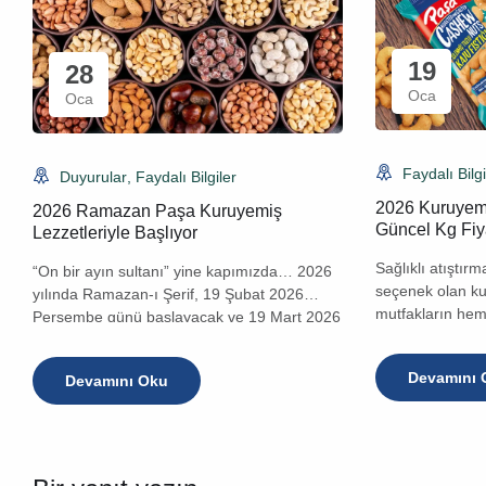
19
28
Oca
Oca
Faydalı Bilgi
Duyurular
,
Faydalı Bilgiler
2026 Kuruyemi
2026 Ramazan Paşa Kuruyemiş
Güncel Kg Fiya
Lezzetleriyle Başlıyor
Sağlıklı atıştırm
“On bir ayın sultanı” yine kapımızda… 2026
seçenek olan ku
yılında Ramazan-ı Şerif, 19 Şubat 2026
mutfakların hem 
Perşembe günü başlayacak ve 19 Mart 2026
vazgeçilmezi ol
Perşembe akşamına kadar sürecek. İlk
kuruyemiş fiyatl
sahur 18 Şubat Çarşamba gecesi, ilk iftar ise
Devamını 
Devamını Oku
Hangi türler dah
19 Şubat Perşembe akşamı olacak.
vitamin deposu? 
Ramazan Bayramı[…]