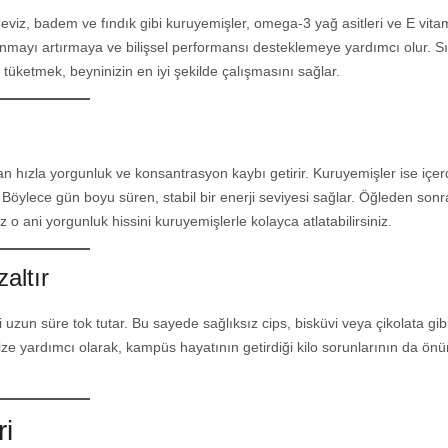
Ceviz, badem ve fındık gibi kuruyemişler,
omega-3 yağ asitleri
ve
E vita
anmayı artırmaya ve bilişsel performansı desteklemeye yardımcı olur. S
üketmek, beyninizin en iyi şekilde çalışmasını sağlar.
dan hızla yorgunluk ve konsantrasyon kaybı getirir. Kuruyemişler ise içer
Böylece gün boyu süren, stabil bir enerji seviyesi sağlar. Öğleden sonr
 o ani yorgunluk hissini kuruyemişlerle kolayca atlatabilirsiniz.
altır
i uzun süre tok tutar. Bu sayede sağlıksız cips, bisküvi veya çikolata gib
ize yardımcı olarak, kampüs hayatının getirdiği kilo sorunlarının da ön
i