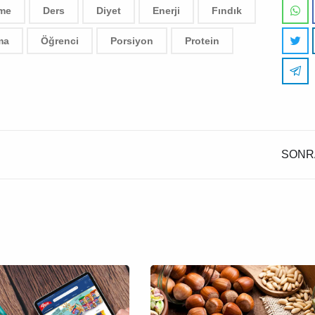
me
Ders
Diyet
Enerji
Fındık
ma
Öğrenci
Porsiyon
Protein
SONR