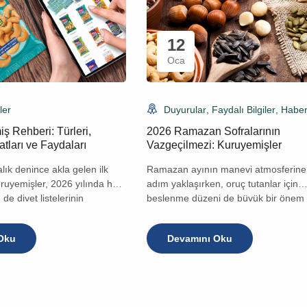
12
Oca
ler
Duyurular
,
Faydalı Bilgiler
,
Haber
ş Rehberi: Türleri,
2026 Ramazan Sofralarının
tları ve Faydaları
Vazgeçilmezi: Kuruyemişler
alık denince akla gelen ilk
Ramazan ayının manevi atmosferine
ruyemişler, 2026 yılında hem
adım yaklaşırken, oruç tutanlar için
de diyet listelerinin
beslenme düzeni de büyük bir önem t
maya devam ediyor. Peki,
2026 Ramazan’ında sahur ve iftar
arı neye göre değişiyor?
sofralarınızı hem lezzetlendirecek h
Oku
Devamını Oku
a ekonomik, hangileri tam bir
sağlıklı tutacak bir sırrımız var: Kuru
İşte tüm detaylar. 1.[…]
Kuruyemişler, küçük boyutlarına ra
sundukları yüksek besin[…]