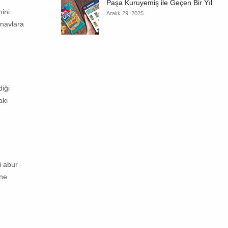
Paşa Kuruyemiş ile Geçen Bir Yıl
mini
Aralık 29, 2025
ınavlara
diği
aki
i abur
üne