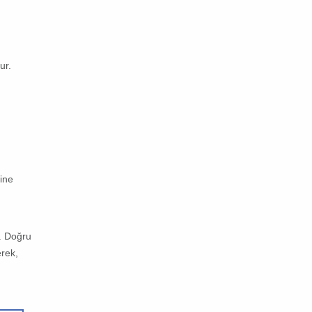
ur.
rine
r. Doğru
erek,