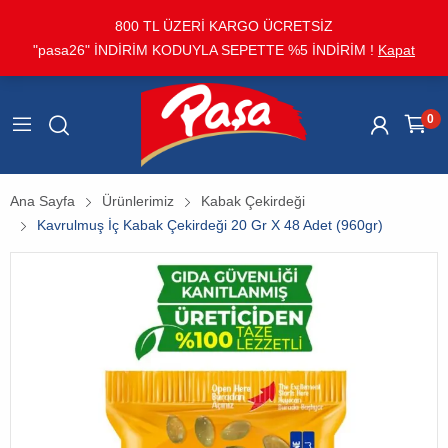
800 TL ÜZERİ KARGO ÜCRETSİZ
"pasa26" İNDİRİM KODUYLA SEPETTE %5 İNDİRİM !
Kapat
0
Ana Sayfa
Ürünlerimiz
Kabak Çekirdeği
Kavrulmuş İç Kabak Çekirdeği 20 Gr X 48 Adet (960gr)