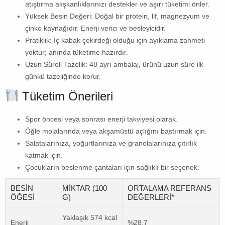
atıştırma alışkanlıklarınızı destekler ve aşırı tüketimi önler.
Yüksek Besin Değeri:
Doğal bir protein, lif, magnezyum ve
çinko kaynağıdır. Enerji verici ve besleyicidir.
Pratiklik:
İç kabak çekirdeği olduğu için ayıklama zahmeti
yoktur; anında tüketime hazırdır.
Uzun Süreli Tazelik:
48 ayrı ambalaj, ürünü uzun süre ilk
günkü tazeliğinde korur.
Tüketim Önerileri
Spor öncesi veya sonrası enerji takviyesi olarak.
Öğle molalarında veya akşamüstü açlığını bastırmak için.
Salatalarınıza, yoğurtlarınıza ve granolalarınıza çıtırlık
katmak için.
Çocukların beslenme çantaları için sağlıklı bir seçenek.
BESIN
MIKTAR (100
ORTALAMA REFERANS
ÖĞESI
G)
DEĞERLERI*
Yaklaşık 574 kcal
Enerji
%28,7