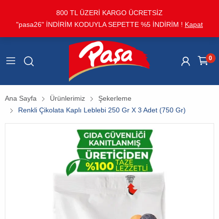
800 TL ÜZERİ KARGO ÜCRETSİZ
"pasa26" İNDİRİM KODUYLA SEPETTE %5 İNDİRİM !
Kapat
0
Ana Sayfa
Ürünlerimiz
Şekerleme
Renkli Çikolata Kaplı Leblebi 250 Gr X 3 Adet (750 Gr)