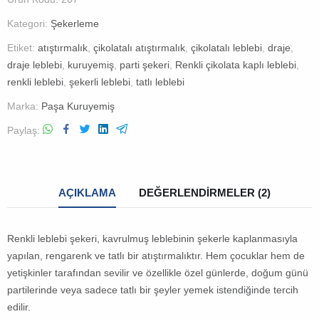
Kategori:
Şekerleme
Etiket:
atıştırmalık
,
çikolatalı atıştırmalık
,
çikolatalı leblebi
,
draje
,
draje leblebi
,
kuruyemiş
,
parti şekeri
,
Renkli çikolata kaplı leblebi
,
renkli leblebi
,
şekerli leblebi
,
tatlı leblebi
Marka:
Paşa Kuruyemiş
Paylaş
AÇIKLAMA
DEĞERLENDIRMELER (2)
Renkli leblebi şekeri, kavrulmuş leblebinin şekerle kaplanmasıyla
yapılan, rengarenk ve tatlı bir atıştırmalıktır. Hem çocuklar hem de
yetişkinler tarafından sevilir ve özellikle özel günlerde, doğum günü
partilerinde veya sadece tatlı bir şeyler yemek istendiğinde tercih
edilir.