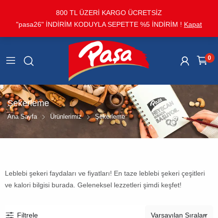
800 TL ÜZERİ KARGO ÜCRETSİZ
"pasa26" İNDİRİM KODUYLA SEPETTE %5 İNDİRİM !
Kapat
0
Şekerleme
Ana Sayfa
Ürünlerimiz
Şekerleme
Leblebi şekeri faydaları ve fiyatları! En taze leblebi şekeri çeşitleri
ve kalori bilgisi burada. Geleneksel lezzetleri şimdi keşfet!
Filtrele