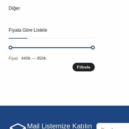
Diğer
Fiyata Göre Listele
Fiyat:
440₺
—
450₺
Filtrele
Mail Listemize Katılın