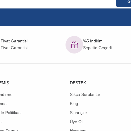
 Fiyat Garantisi
%5 İndirim
 Fiyat Garantisi
Sepette Geçerli
EMİŞ
DESTEK
endirme
Sıkça Sorulanlar
mesi
Blog
de Politikası
Siparişler
sı
Üye Ol
rme Formu
Hesabım