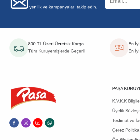
yenilik ve kampanyaları takip edin.
800 TL Üzeri Ücretsiz Kargo
En İyi
Tüm Kuruyemişlerde Geçerli
En İyi
PAŞA KURUY
K.V.K.K Bilgil
Üyelik Sözleş
Teslimat ve İa
Çerez Politika
Ön Bilgilendi