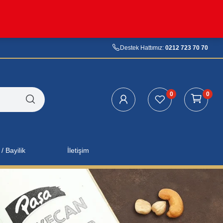
Destek Hattımız:
0212 723 70 70
0
0
/ Bayilik
İletişim