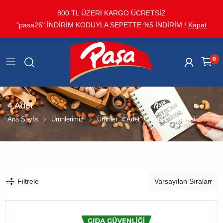
800 TL ÜZERİ KARGO ÜCRETSİZ
"pasa26" İNDİRİM KODUYLA SEPETTE %5 İNDİRİM !
Kapat
0
4 Adet
Ana Sayfa
Ürünlerimiz
Ürünler “4 Adet” Olarak Etiketlendi
Filtrele