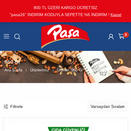
800 TL ÜZERİ KARGO ÜCRETSİZ
"pasa26" İNDİRİM KODUYLA SEPETTE %5 İNDİRİM !
Kapat
0
960 Gr
Ana Sayfa
Ürünlerimiz
Ürünler “960 Gr” Olarak Etiketlendi
Filtrele