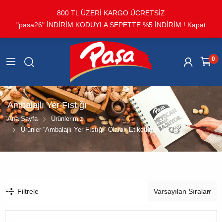
800 TL ÜZERİ KARGO ÜCRETSİZ
"pasa26" İNDİRİM KODUYLA SEPETTE %5 İNDİRİM !
Kapat
0
Ambalajlı Yer Fıstığı
Ana Sayfa
Ürünlerimiz
Ürünler “ambalajlı Yer Fıstığı” Olarak Etiketlendi
Filtrele