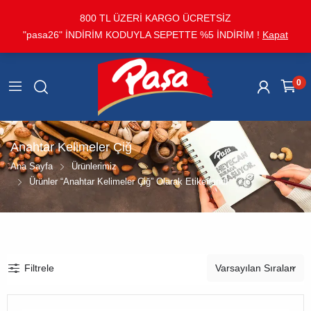
800 TL ÜZERİ KARGO ÜCRETSİZ
"pasa26" İNDİRİM KODUYLA SEPETTE %5 İNDİRİM !
Kapat
0
Anahtar Kelimeler Çiğ
Ana Sayfa
Ürünlerimiz
Ürünler “Anahtar Kelimeler Çiğ” Olarak Etiketlendi
Filtrele