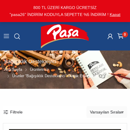
800 TL ÜZERİ KARGO ÜCRETSİZ
"pasa26" İNDİRİM KODUYLA SEPETTE %5 İNDİRİM !
Kapat
0
Bağışıklık Destekleyici
Ana Sayfa
Ürünlerimiz
Ürünler “bağışıklık Destekleyici” Olarak Etiketlendi
Filtrele