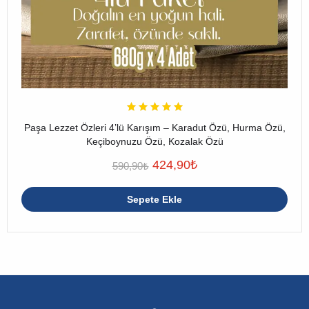
Paşa Lezzet Özleri 4’lü Karışım – Karadut Özü, Hurma Özü,
Keçiboynuzu Özü, Kozalak Özü
424,90
₺
590,90
₺
Sepete Ekle