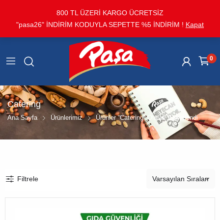
800 TL ÜZERİ KARGO ÜCRETSİZ
"pasa26" İNDİRİM KODUYLA SEPETTE %5 İNDİRİM !
Kapat
0
Catering
Ana Sayfa
Ürünlerimiz
Ürünler “Catering” Olarak Etiketlendi
Filtrele