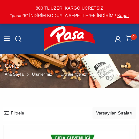
800 TL ÜZERİ KARGO ÜCRETSİZ
"pasa26" İNDİRİM KODUYLA SEPETTE %5 İNDİRİM !
Kapat
0
Çerez
Ana Sayfa
Ürünlerimiz
Ürünler “çerez” Olarak Etiketlendi
Filtrele