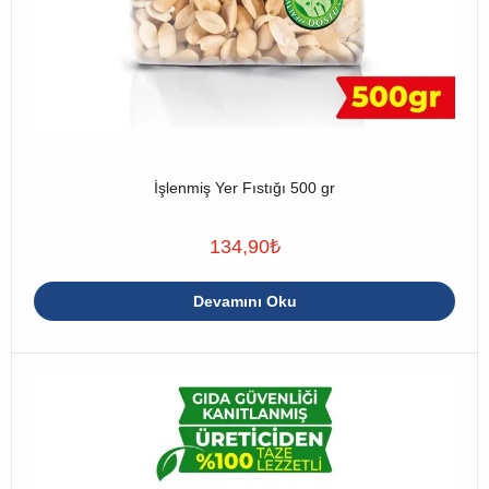
İşlenmiş Yer Fıstığı 500 gr
134,90
₺
Devamını Oku