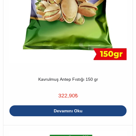
Kavrulmuş Antep Fıstığı 150 gr
322,90
₺
Devamını Oku