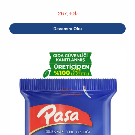
267,90
₺
Devamını Oku