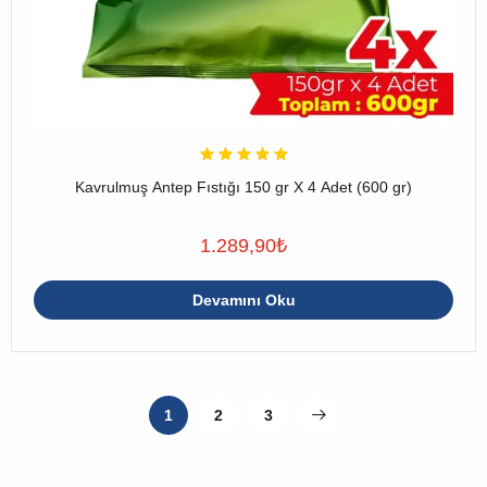
Kavrulmuş Antep Fıstığı 150 gr X 4 Adet (600 gr)
1.289,90
₺
Devamını Oku
1
2
3