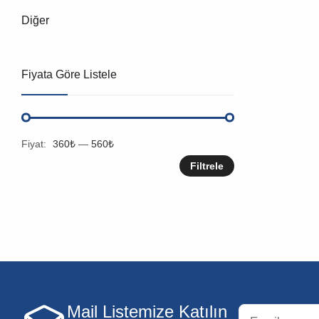
Diğer
Fiyata Göre Listele
Fiyat:
360₺
—
560₺
Filtrele
Mail Listemize Katılın