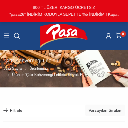
800 TL ÜZERİ KARGO ÜCRETSİZ
"pasa26" İNDİRİM KODUYLA SEPETTE %5 İNDİRİM !
Kapat
0
Çıtır Kahverengi Leblebi
Ana Sayfa
Ürünlerimiz
Ürünler “Çıtır Kahverengi Leblebi” Olarak Etiketlendi
Filtrele