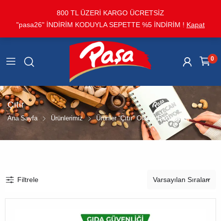
800 TL ÜZERİ KARGO ÜCRETSİZ
"pasa26" İNDİRİM KODUYLA SEPETTE %5 İNDİRİM !
Kapat
0
Çıtır
Ana Sayfa
Ürünlerimiz
Ürünler “Çıtır” Olarak Etiketlendi
Filtrele