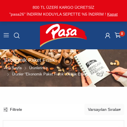
800 TL ÜZERİ KARGO ÜCRETSİZ
"pasa26" İNDİRİM KODUYLA SEPETTE %5 İNDİRİM !
Kapat
0
Ekonomik Paket Fıstık
Ana Sayfa
Ürünlerimiz
Ürünler “Ekonomik Paket Fıstık” Olarak Etiketlendi
Filtrele