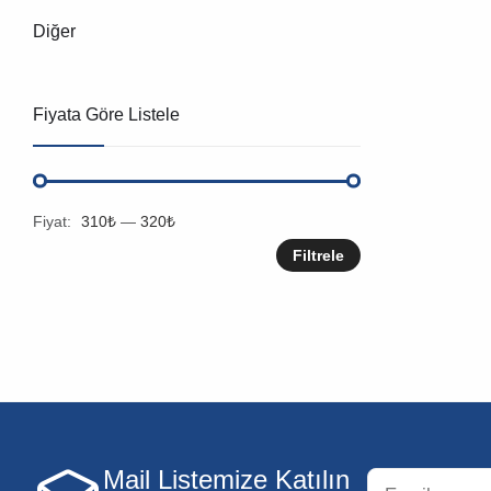
Diğer
Fiyata Göre Listele
Fiyat:
310₺
—
320₺
Filtrele
Mail Listemize Katılın