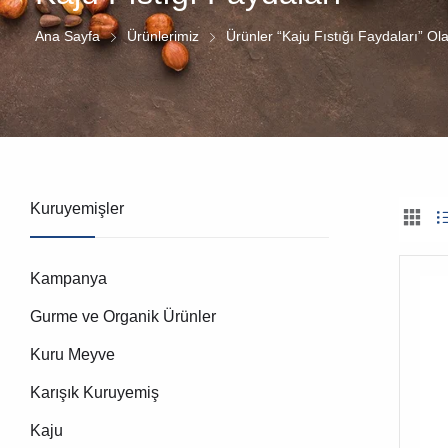
Ana Sayfa
Ürünlerimiz
Ürünler “kaju Fıstığı Faydaları” Ola
Kuruyemişler
Kampanya
Gurme ve Organik Ürünler
Kuru Meyve
Karışık Kuruyemiş
Kaju