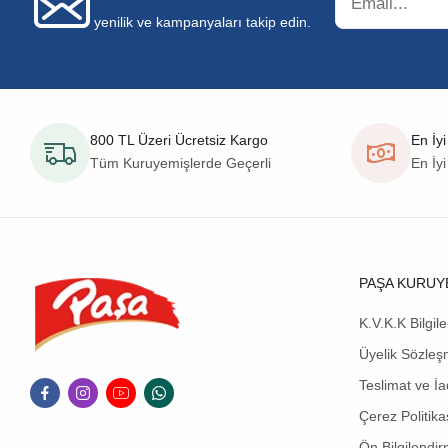
yenilik ve kampanyaları takip edin.
800 TL Üzeri Ücretsiz Kargo
En İyi
Tüm Kuruyemişlerde Geçerli
En İyi
PAŞA KURUY
K.V.K.K Bilgil
Üyelik Sözleş
Teslimat ve İa
Çerez Politika
Ön Bilgilendi