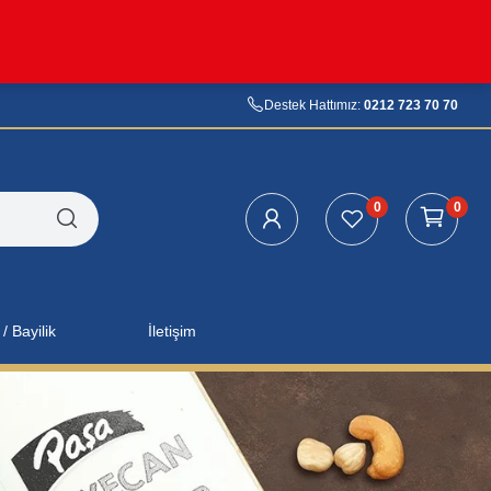
Destek Hattımız:
0212 723 70 70
0
0
/ Bayilik
İletişim