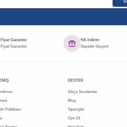
 Fiyat Garantisi
%5 İndirim
 Fiyat Garantisi
Sepette Geçerli
EMİŞ
DESTEK
endirme
Sıkça Sorulanlar
mesi
Blog
de Politikası
Siparişler
sı
Üye Ol
rme Formu
Hesabım