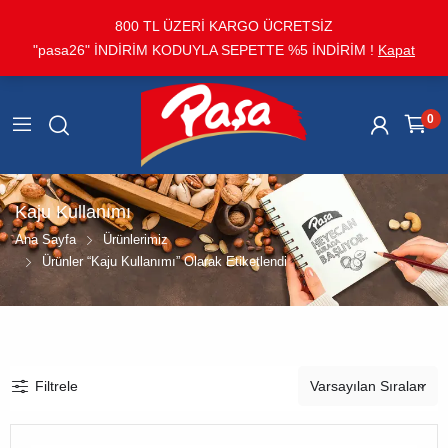
800 TL ÜZERİ KARGO ÜCRETSİZ
"pasa26" İNDİRİM KODUYLA SEPETTE %5 İNDİRİM !
Kapat
0
Kaju Kullanımı
Ana Sayfa
Ürünlerimiz
Ürünler “kaju Kullanımı” Olarak Etiketlendi
Filtrele