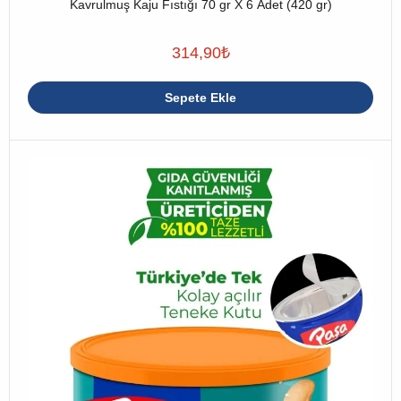
Kavrulmuş Kaju Fıstığı 70 gr X 6 Adet (420 gr)
314,90
₺
Sepete Ekle