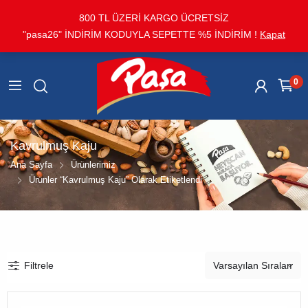
800 TL ÜZERİ KARGO ÜCRETSİZ
"pasa26" İNDİRİM KODUYLA SEPETTE %5 İNDİRİM !
Kapat
0
Kavrulmuş Kaju
Ana Sayfa
Ürünlerimiz
Ürünler “kavrulmuş Kaju” Olarak Etiketlendi
Filtrele