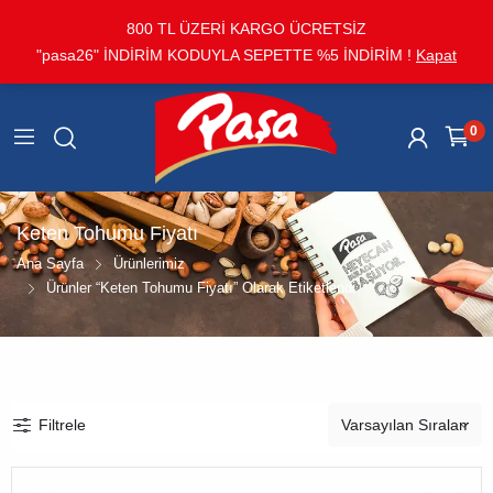
800 TL ÜZERİ KARGO ÜCRETSİZ
"pasa26" İNDİRİM KODUYLA SEPETTE %5 İNDİRİM !
Kapat
0
Keten Tohumu Fiyatı
Ana Sayfa
Ürünlerimiz
Ürünler “keten Tohumu Fiyatı” Olarak Etiketlendi
Filtrele