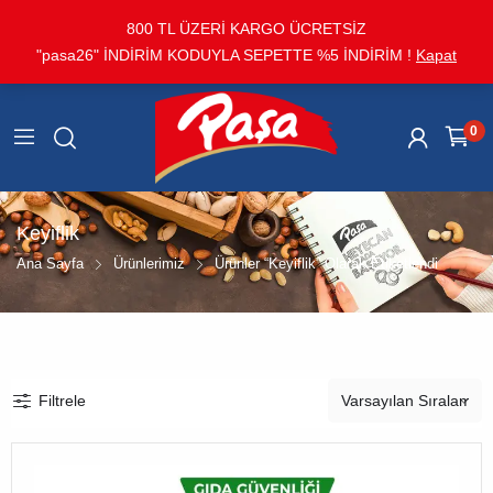
800 TL ÜZERİ KARGO ÜCRETSİZ
"pasa26" İNDİRİM KODUYLA SEPETTE %5 İNDİRİM !
Kapat
0
Keyiflik
Ana Sayfa
Ürünlerimiz
Ürünler “Keyiflik” Olarak Etiketlendi
Filtrele