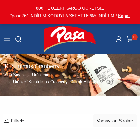
800 TL ÜZERİ KARGO ÜCRETSİZ
"pasa26" İNDİRİM KODUYLA SEPETTE %5 İNDİRİM !
Kapat
0
Kurutulmuş Cranberry
Ana Sayfa
Ürünlerimiz
Ürünler “Kurutulmuş Cranberry” Olarak Etiketlendi
Filtrele