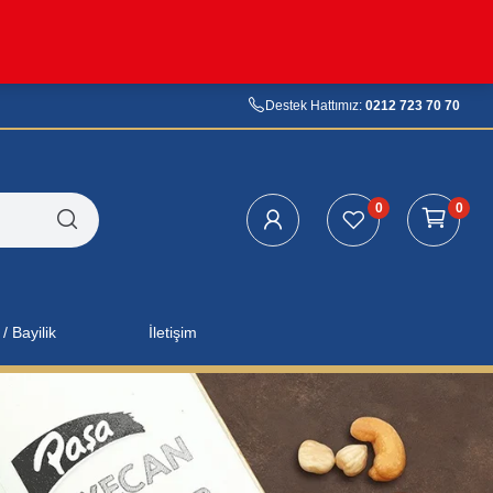
Destek Hattımız:
0212 723 70 70
0
0
/ Bayilik
İletişim