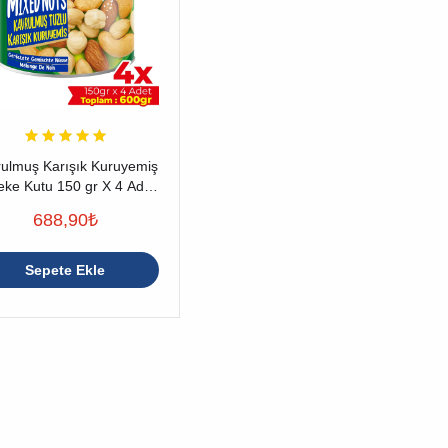
ulmuş Karışık Kuruyemiş
eke Kutu 150 gr X 4 Adet
(600 gr)
688,90
₺
Sepete Ekle