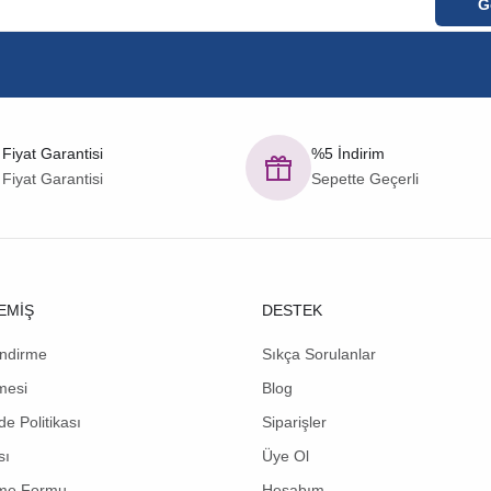
 Fiyat Garantisi
%5 İndirim
 Fiyat Garantisi
Sepette Geçerli
EMİŞ
DESTEK
endirme
Sıkça Sorulanlar
mesi
Blog
de Politikası
Siparişler
sı
Üye Ol
rme Formu
Hesabım