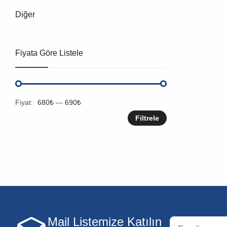
Diğer
Fiyata Göre Listele
Fiyat:
680₺
—
690₺
Filtrele
Mail Listemize Katılın