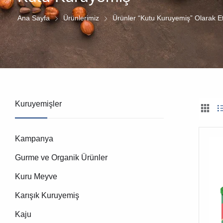
Ana Sayfa
Ürünlerimiz
Ürünler “Kutu Kuruyemiş” Olarak Et
Kuruyemişler
Kampanya
Gurme ve Organik Ürünler
Kuru Meyve
Karışık Kuruyemiş
Kaju