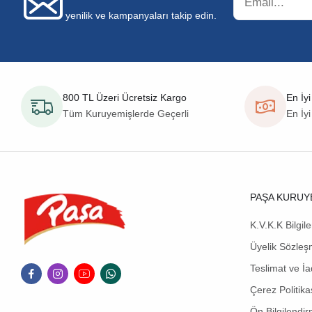
yenilik ve kampanyaları takip edin.
800 TL Üzeri Ücretsiz Kargo
En İyi
Tüm Kuruyemişlerde Geçerli
En İyi
PAŞA KURUY
K.V.K.K Bilgil
Üyelik Sözleş
Teslimat ve İa
Çerez Politika
Ön Bilgilendi