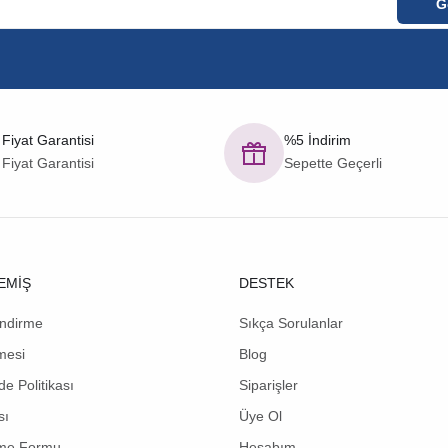
 Fiyat Garantisi
%5 İndirim
 Fiyat Garantisi
Sepette Geçerli
EMİŞ
DESTEK
endirme
Sıkça Sorulanlar
mesi
Blog
de Politikası
Siparişler
sı
Üye Ol
rme Formu
Hesabım