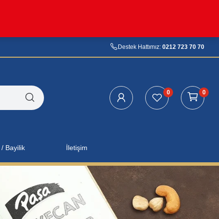
Destek Hattımız:
0212 723 70 70
0
0
/ Bayilik
İletişim