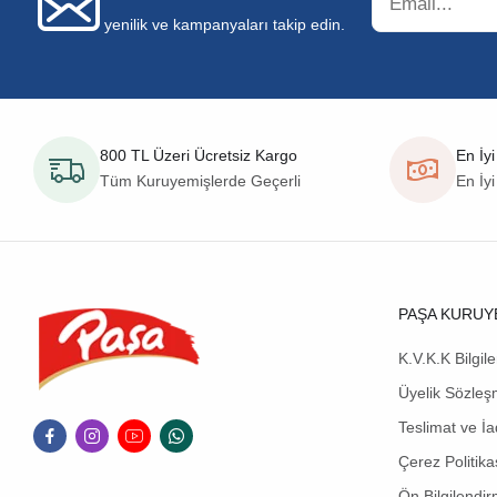
yenilik ve kampanyaları takip edin.
800 TL Üzeri Ücretsiz Kargo
En İyi
Tüm Kuruyemişlerde Geçerli
En İyi
PAŞA KURUY
K.V.K.K Bilgil
Üyelik Sözleş
Teslimat ve İa
Çerez Politika
Ön Bilgilendi