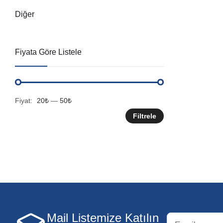
Diğer
Fiyata Göre Listele
Fiyat:
20₺
—
50₺
Filtrele
Mail Listemize Katılın