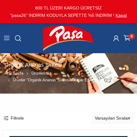
800 TL ÜZERİ KARGO ÜCRETSİZ
"pasa26" İNDİRİM KODUYLA SEPETTE %5 İNDİRİM !
Kapat
0
Organik Ananas Sirkesi
Ana Sayfa
Ürünlerimiz
Ürünler “organik Ananas Sirkesi” Olarak Etiketlendi
Filtrele