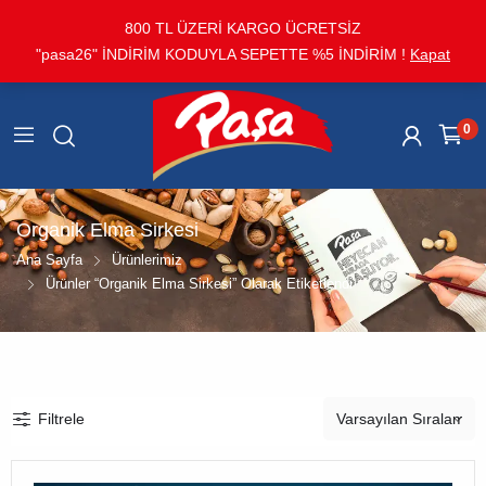
800 TL ÜZERİ KARGO ÜCRETSİZ
"pasa26" İNDİRİM KODUYLA SEPETTE %5 İNDİRİM !
Kapat
0
Organik Elma Sirkesi
Ana Sayfa
Ürünlerimiz
Ürünler “organik Elma Sirkesi” Olarak Etiketlendi
Filtrele