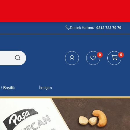
Destek Hattımız:
0212 723 70 70
0
0
/ Bayilik
İletişim