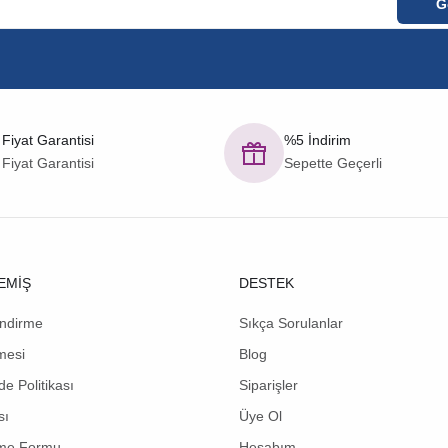
 Fiyat Garantisi
%5 İndirim
 Fiyat Garantisi
Sepette Geçerli
EMİŞ
DESTEK
endirme
Sıkça Sorulanlar
mesi
Blog
de Politikası
Siparişler
sı
Üye Ol
rme Formu
Hesabım