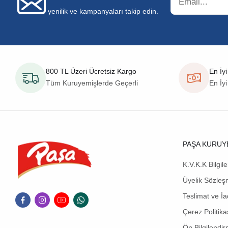
yenilik ve kampanyaları takip edin.
800 TL Üzeri Ücretsiz Kargo
En İyi
Tüm Kuruyemişlerde Geçerli
En İyi
PAŞA KURUY
K.V.K.K Bilgil
Üyelik Sözleş
Teslimat ve İa
Çerez Politika
Ön Bilgilendi