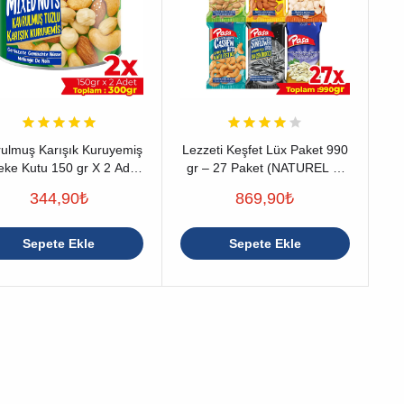
ulmuş Karışık Kuruyemiş
Lezzeti Keşfet Lüx Paket 990
eke Kutu 150 gr X 2 Adet
gr – 27 Paket (NATUREL 1.
(300 gr)
KALİTE)
344,90
₺
869,90
₺
Sepete Ekle
Sepete Ekle