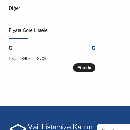
Diğer
Fiyata Göre Listele
Fiyat:
340₺
—
870₺
Filtrele
Mail Listemize Katılın