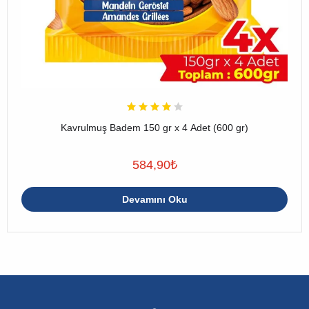
Kavrulmuş Badem 150 gr x 4 Adet (600 gr)
584,90
₺
Devamını Oku