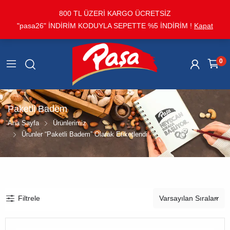
800 TL ÜZERİ KARGO ÜCRETSİZ
"pasa26" İNDİRİM KODUYLA SEPETTE %5 İNDİRİM !
Kapat
0
Paketli Badem
Ana Sayfa
Ürünlerimiz
Ürünler “Paketli Badem” Olarak Etiketlendi
Filtrele