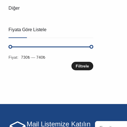
Diğer
Fiyata Göre Listele
Fiyat:
730₺
—
740₺
Filtrele
Mail Listemize Katılın