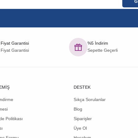
 Fiyat Garantisi
%5 İndirim
 Fiyat Garantisi
Sepette Geçerli
EMİŞ
DESTEK
endirme
Sıkça Sorulanlar
mesi
Blog
de Politikası
Siparişler
sı
Üye Ol
rme Formu
Hesabım