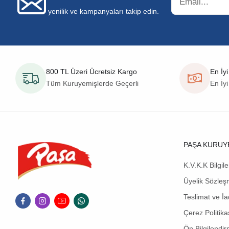
yenilik ve kampanyaları takip edin.
800 TL Üzeri Ücretsiz Kargo
En İyi
Tüm Kuruyemişlerde Geçerli
En İyi
PAŞA KURUY
K.V.K.K Bilgil
Üyelik Sözleş
Teslimat ve İa
Çerez Politika
Ön Bilgilendi