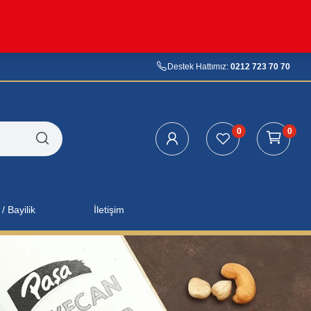
Destek Hattımız:
0212 723 70 70
0
0
/ Bayilik
İletişim