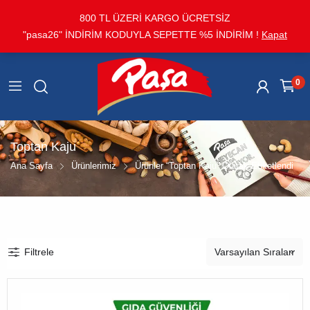
800 TL ÜZERİ KARGO ÜCRETSİZ
"pasa26" İNDİRİM KODUYLA SEPETTE %5 İNDİRİM !
Kapat
0
Toptan Kaju
Ana Sayfa
Ürünlerimiz
Ürünler “toptan Kaju” Olarak Etiketlendi
Filtrele